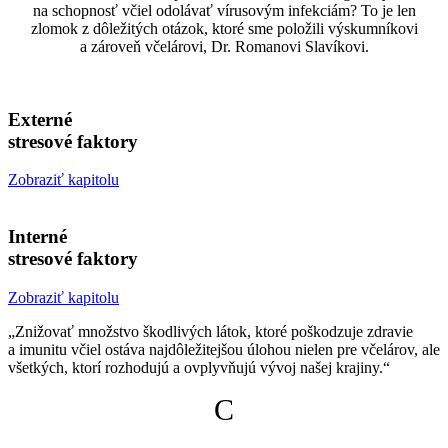
na schopnosť včiel odolávať vírusovým infekciám? To je len
zlomok z dôležitých otázok, ktoré sme položili výskumníkovi
a zároveň včelárovi, Dr. Romanovi Slavíkovi.
Externé
stresové faktory
Zobraziť kapitolu
Interné
stresové faktory
Zobraziť kapitolu
„Znižovať množstvo škodlivých látok, ktoré poškodzuje zdravie
a imunitu včiel ostáva najdôležitejšou úlohou nielen pre včelárov, ale
všetkých, ktorí rozhodujú a ovplyvňujú vývoj našej krajiny.“
C