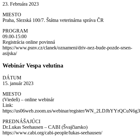
23. Februára 2023
MIESTO
Praha, Slezská 100/7. Štátna veterinárna správa ČR
PROGRAM
09.00-15:00
Registrácia online povinná
https://www.psnv.cz/clanek/oznameni/driv-nez-bude-pozde-srsen-
asijska/
Webinár Vespa velutina
DÁTUM
15. január 2023
MIESTO
(Viedeň) – online webinár
Link:
https://us06web.zoom.us/webinar/register/WN_2LDJhYYrQCuN6
PREDNÁŠAJÚCI
Dr.Lukas Seehausen – CABI (Švajčiarsko)
https://www.cabi.org/cabi-people/lukas-seehausen/