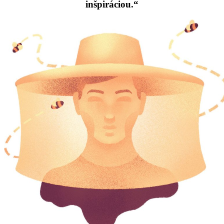
inšpiráciou.“