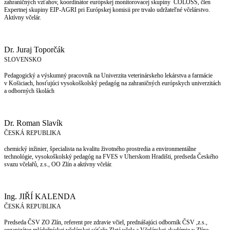
zahraničných vzťahov, koordinátor európskej monitorovacej skupiny COLOSS, člen
Expertnej skupiny EIP-AGRI pri Európskej komisii pre trvalo udržateľné včelárstvo.
Aktívny včelár.
Dr. Juraj Toporčák
SLOVENSKO
Pedagogický a výskumný pracovník na Univerzita veterinárskeho lekárstva a farmácie
v Košiciach, hosťujúci vysokoškolský pedagóg na zahraničných európskych univerzitách
a odborných školách
Dr. Roman Slavík
ČESKÁ REPUBLIKA
chemický inžinier, špecialista na kvalitu životného prostredia a environmentálne
technológie, vysokoškolský pedagóg na FVES v Uherskom Hradišti, predseda Českého
svazu včelařů, z.s., OO Zlín a aktívny včelár.
Ing. JIŘÍ KALENDA
ČESKÁ REPUBLIKA
Predseda ČSV ZO Zlín, referent pre zdravie včiel, prednášajúci odborník ČSV ,z.s.,
organizátor mládežníckej včelárskej súťaže Zlatá včela a Včelárskej akadémie v Zlíne.