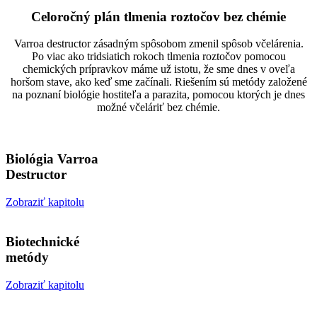
Celoročný plán tlmenia roztočov bez chémie
Varroa destructor zásadným spôsobom zmenil spôsob včelárenia.
Po viac ako tridsiatich rokoch tlmenia roztočov pomocou
chemických prípravkov máme už istotu, že sme dnes v oveľa
horšom stave, ako keď sme začínali. Riešením sú metódy založené
na poznaní biológie hostiteľa a parazita, pomocou ktorých je dnes
možné včeláriť bez chémie.
Biológia Varroa
Destructor
Zobraziť kapitolu
Biotechnické
metódy
Zobraziť kapitolu