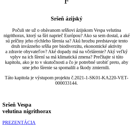
F
Sršeň ázijský
Počuli ste už o obávanom sršňovi ázijskom Vespa velutina
nigrithorax, ktorý sa šíri naprieč Európou? Ako sa sem dostal, a aké
sú príčiny jeho rýchleho šírenia sa? Akú hrozbu predstavuje tento
druh invázneho sršňa pre biodiverzitu, ekonomické aktivity
a zdravie obyvateľov? Aké dopady má na včelárenie? Aký veľký
vplyv na ich šírení sa má klimatická zmena? Prečítajte si túto
kapitolu, ako je to v skutočnosti a čo je potrebné urobiť preto, aby
sme jeho šírenie sa spomalili a škody zmiernili.
Táto kapitola je výstupom projektu č.2021-1-SK01-KA220-VET-
000033144.
Sršeň Vespa
velutina nigrithorax
PREZENTÁCIA