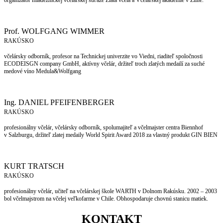
Prof. WOLFGANG WIMMER
RAKÚSKO
včelársky odborník, profesor na Technickej univerzite vo Viedni, riaditeľ spoločnosti
ECODEISGN company GmbH, aktívny včelár, držiteľ troch zlatých medailí za suché
medové víno Medula&Wolfgang
Ing. DANIEL PFEIFENBERGER
RAKÚSKO
profesionálny včelár, včelársky odborník, spolumajiteľ a včelmajster centra Biennhof
v Salzburgu, držiteľ zlatej medaily World Spirit Award 2018 za vlastný produkt GIN BIEN
KURT TRATSCH
RAKÚSKO
profesionálny včelár, učiteľ na včelárskej škole WARTH v Dolnom Rakúsku. 2002 – 2003
bol včelmajstrom na včelej veľkofarme v Chile. Obhospodaruje chovnú stanicu matiek.
KONTAKT