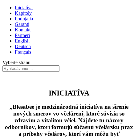
Iniciatíva
Kapitoly
Podujatia
Garanti
Kontakt
Partneri
English
Deutsch
Français
Vyberte stranu
INICIATÍVA
„Blesabee je medzinárodná iniciatíva na šírenie
nových smerov vo včelárení, ktoré súvisia so
zdravím a vitalitou včiel. Nájdete tu názory
odborníkov, ktorí formujú súčasnú včelársku prax
a príbehy včelárov, ktorí vám môžu byť