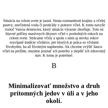
Situácia na celom svete je jasná. Strata rozmanitosti krajiny a včelej
pastvy, znečistená voda či pesticídy v potrave včiel. K tomu navyše
roztoč Varroa destructor, ktorý situáciu výrazne zhoršuje. Toto sú
hlavné príčiny masívnych úhynov včiel v posledných rokoch na
celom svete. Strácame včely a spolu s nimi aj stovky rokov
rozvíjané tradície včelárov, pre ktorých je práca so včelami
živobytím, ba až životným naplnením. Ak chceme zvýšiť šancu
včiel na prežitie, musíme poznať ich potreby a zlepšiť ich zdravotný
stav. K tomu je potrebné:
B
Minimalizovať množstvo a druh
prítomných jedov v úli a v jeho
okolí.