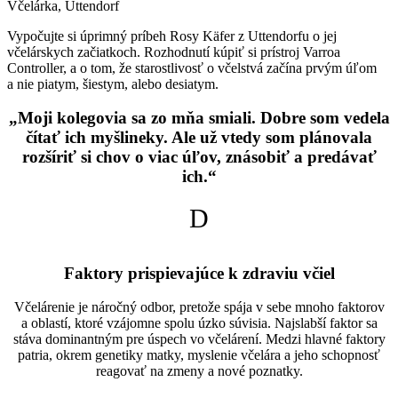
Včelárka, Uttendorf
Vypočujte si úprimný príbeh Rosy Käfer z Uttendorfu o jej
včelárskych začiatkoch. Rozhodnutí kúpiť si prístroj Varroa
Controller, a o tom, že starostlivosť o včelstvá začína prvým úľom
a nie piatym, šiestym, alebo desiatym.
„Moji kolegovia sa zo mňa smiali. Dobre som vedela
čítať ich myšlineky. Ale už vtedy som plánovala
rozšíriť si chov o viac úľov, znásobiť a predávať
ich.“
D
Faktory prispievajúce k zdraviu včiel
Včelárenie je náročný odbor, pretože spája v sebe mnoho faktorov
a oblastí, ktoré vzájomne spolu úzko súvisia. Najslabší faktor sa
stáva dominantným pre úspech vo včelárení. Medzi hlavné faktory
patria, okrem genetiky matky, myslenie včelára a jeho schopnosť
reagovať na zmeny a nové poznatky.